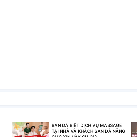
BẠN ĐÃ BIẾT DỊCH VỤ MASSAGE
TẠI NHÀ VÀ KHÁCH SẠN ĐÀ NẴNG
CỰC XỊN NÀY CHƯA?