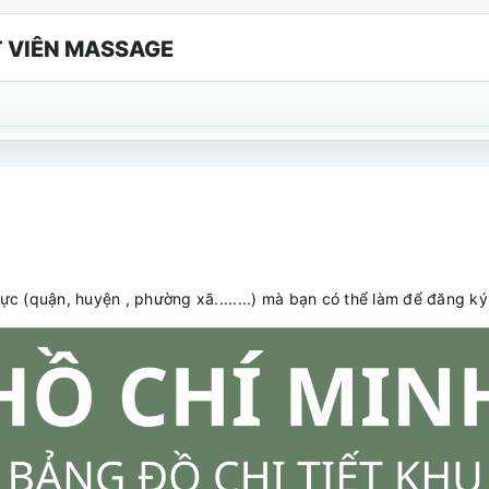
T VIÊN MASSAGE
c (quận, huyện , phường xã........) mà bạn có thể làm để đăng k