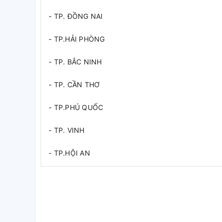
- TP. ĐỒNG NAI
- TP.HẢI PHÒNG
- TP. BẮC NINH
- TP. CẦN THƠ
- TP.PHÚ QUỐC
- TP. VINH
- TP.HỘI AN