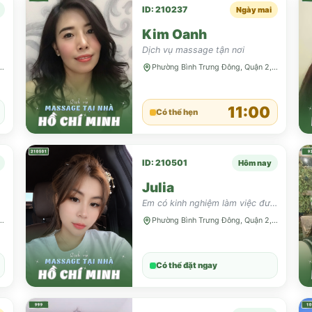
ID: 210237
Ngày mai
Kim Oanh
Dịch vụ massage tận nơi
Trưng Đông, Quận 2, TP HCM
Phường Bình Trưng Đông, Quận 2, TP HCM
11:00
Có thể hẹn
ID: 210501
Hôm nay
Julia
Em có kinh nghiệm làm việc được 2 năm lực tốt
Trưng Đông, Quận 2, TP HCM
Phường Bình Trưng Đông, Quận 2, TP HCM
Có thể đặt ngay