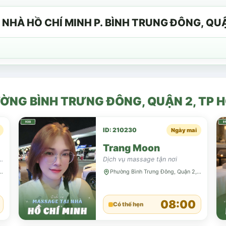
HÀ HỒ CHÍ MINH P. BÌNH TRUNG ĐÔNG, QUẬN 2
ỜNG BÌNH TRƯNG ĐÔNG, QUẬN 2, TP 
ID: 210230
Ngày mai
Trang Moon
i Aroma Thuỵ điển Cvg Foot
Dịch vụ massage tận nơi
Trưng Đông, Quận 2, TP HCM
Phường Bình Trưng Đông, Quận 2, TP HCM
08:00
Có thể hẹn