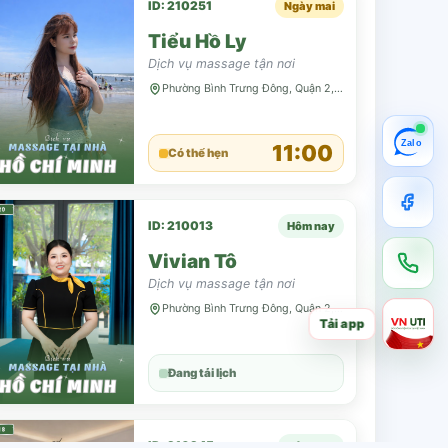
ID: 210251
Ngày mai
Tiểu Hồ Ly
Dịch vụ massage tận nơi
Phường Bình Trưng Đông, Quận 2, TP HCM
Zalo
11:00
Có thể hẹn
ID: 210013
Hôm nay
Vivian Tô
Dịch vụ massage tận nơi
Phường Bình Trưng Đông, Quận 2, TP HCM
Tải app
Đang tải lịch
ID: 210245
Hôm nay