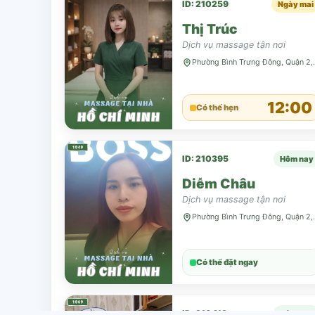
ID: 210259
Ngày mai
Thị Trúc
Dịch vụ massage tận nơi
Phường Bình 
12:00
Có thể hẹn
ID: 210395
Hôm nay
Diễm Châu
Dịch vụ massage tận nơi
Phường Bình 
Có thể đặt ngay
ID: 210413
Hôm nay