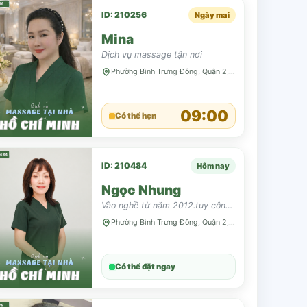
ID: 210256
Ngày mai
Mina
Dịch vụ massage tận nơi
Phường Bình Trưng Đông, Quận 2, TP HCM
09:00
Có thể hẹn
ID: 210484
Hôm nay
Ngọc Nhung
Vào nghề từ năm 2012.tuy công việc có chút gián đoạn.nhưng vẫn đủ tự tin tay nghề vốn có
Phường Bình Trưng Đông, Quận 2, TP HCM
Có thể đặt ngay