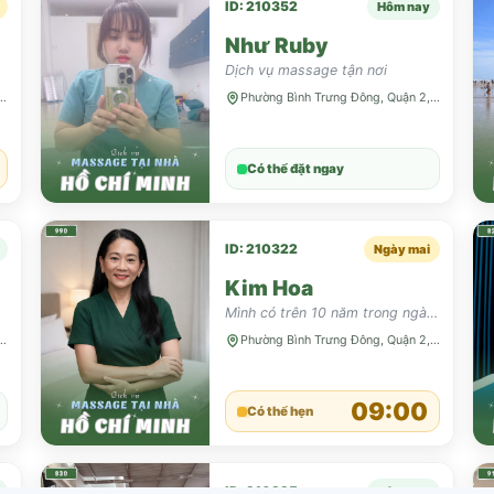
ID: 210352
Hôm nay
Như Ruby
Dịch vụ massage tận nơi
Trưng Đông, Quận 2, TP HCM
Phường Bình Trưng Đông, Quận 2, TP HCM
Có thể đặt ngay
ID: 210322
Ngày mai
Kim Hoa
Mình có trên 10 năm trong ngành massage, mình có thể thực hiện được hầu hết các bài massa.
Trưng Đông, Quận 2, TP HCM
Phường Bình Trưng Đông, Quận 2, TP HCM
09:00
Có thể hẹn
ID: 210225
Hôm nay