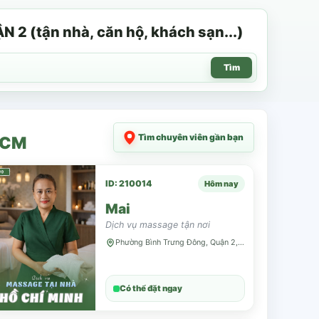
 (tận nhà, căn hộ, khách sạn...)
Tìm
Tìm chuyên viên gần bạn
HCM
ID: 210014
Hôm nay
Mai
Dịch vụ massage tận nơi
Phường Bình Trưng Đông, Quận 2, TP HCM
Có thể đặt ngay