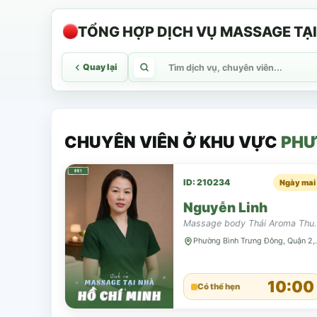
TỔNG HỢP DỊCH VỤ MASSAGE TẠI N
Quay lại
CHUYÊN VIÊN Ở KHU VỰC
PHƯ
ID: 210234
Ngày mai
Nguyễn Linh
Massage body Thá
Phường Bình 
10:00
Có thể hẹn