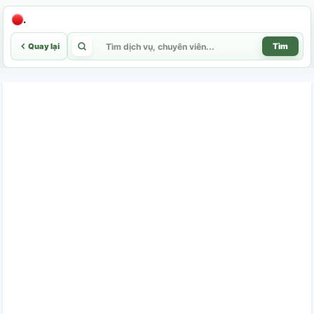
.
Quay lại
Tìm