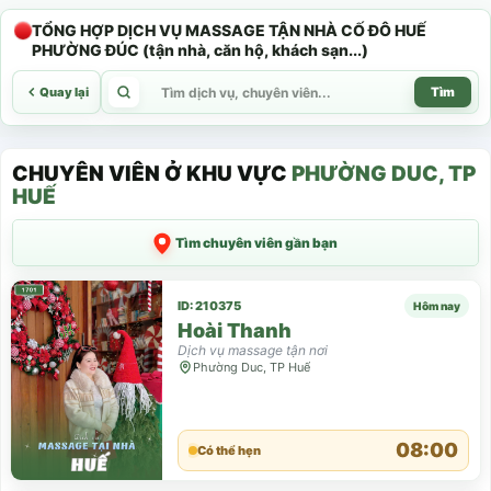
TỔNG HỢP DỊCH VỤ MASSAGE TẬN NHÀ CỐ ĐÔ HUẾ
PHƯỜNG ĐÚC (tận nhà, căn hộ, khách sạn...)
Quay lại
Tìm
CHUYÊN VIÊN Ở KHU VỰC
PHƯỜNG DUC, TP
HUẾ
Tìm chuyên viên gần bạn
ID: 210375
Hôm nay
Hoài Thanh
Dịch vụ massage tận nơi
Phường Duc, TP Huế
08:00
Có thể hẹn