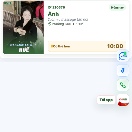
ID: 210376
Hôm nay
Ánh
Dịch vụ massage tận nơi
Phường Duc, TP Huế
10:00
Có thể hẹn
Zalo
Tải app