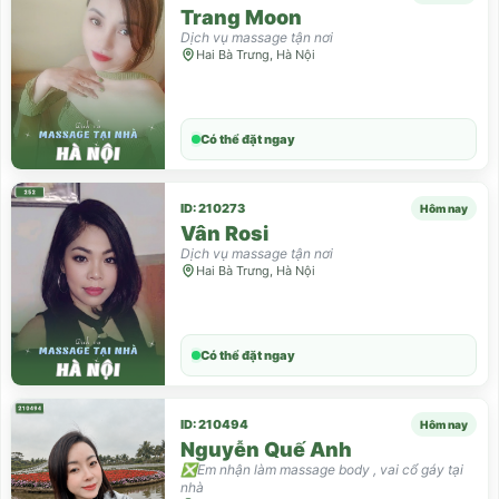
Trang Moon
Dịch vụ massage tận nơi
Hai Bà Trưng, Hà Nội
Có thể đặt ngay
ID: 210273
Hôm nay
Vân Rosi
Dịch vụ massage tận nơi
Hai Bà Trưng, Hà Nội
Có thể đặt ngay
ID: 210494
Hôm nay
Nguyễn Quế Anh
❎Em nhận làm massage body , vai cổ gáy tại
nhà