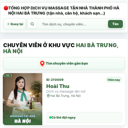
TỔNG HỢP DỊCH VỤ MASSAGE TẬN NHÀ THÀNH PHỐ HÀ
NỘI HAI BÀ TRƯNG (tận nhà, căn hộ, khách sạn...)
Quay lại
Tìm
CHUYÊN VIÊN Ở KHU VỰC
HAI BÀ TRƯNG,
HÀ NỘI
Tìm chuyên viên gần bạn
ID: 210009
Hôm nay
Hoài Thu
Dịch vụ massage tận nơi
Hai Bà Trưng, Hà Nội
Có thể đặt ngay