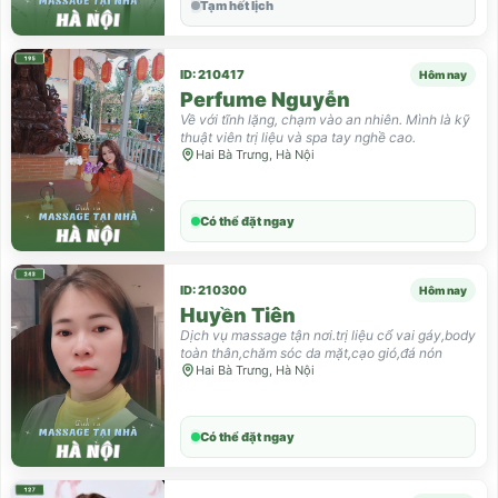
Tạm hết lịch
ID: 210417
Hôm nay
Perfume Nguyễn
Về với tĩnh lặng, chạm vào an nhiên. Mình là kỹ
thuật viên trị liệu và spa tay nghề cao.
Hai Bà Trưng, Hà Nội
Có thể đặt ngay
ID: 210300
Hôm nay
Huyền Tiên
Dịch vụ massage tận nơi.trị liệu cổ vai gáy,body
toàn thân,chăm sóc da mặt,cạo gió,đá nón
Hai Bà Trưng, Hà Nội
Có thể đặt ngay