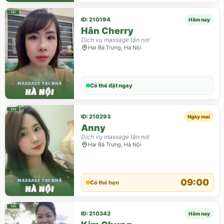
ID: 210194
Hôm nay
Hân Cherry
Dịch vụ massage tận nơi
Hai Bà Trưng, Hà Nội
Có thể đặt ngay
ID: 210293
Ngày mai
Anny
Dịch vụ massage tận nơi
Hai Bà Trưng, Hà Nội
09:00
Có thể hẹn
ID: 210342
Hôm nay