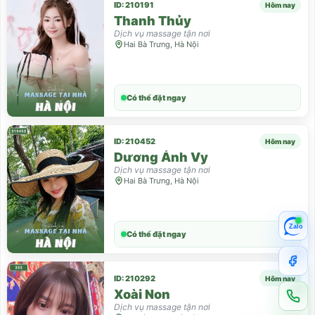
ID: 210191
Hôm nay
Thanh Thủy
Dịch vụ massage tận nơi
Hai Bà Trưng, Hà Nội
Có thể đặt ngay
ID: 210452
Hôm nay
Dương Ánh Vy
Dịch vụ massage tận nơi
Hai Bà Trưng, Hà Nội
Zalo
Có thể đặt ngay
ID: 210292
Hôm nay
Xoài Non
Dịch vụ massage tận nơi