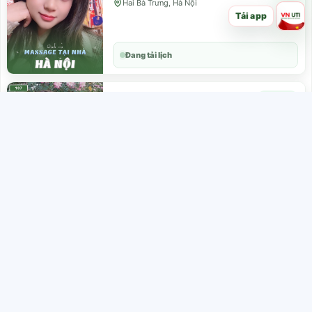
Hai Bà Trưng, Hà Nội
Tải app
Đang tải lịch
ID: 210006
Hôm nay
Chi Cherry
Dịch vụ massage tận nơi
Hai Bà Trưng, Hà Nội
Đang tải lịch
ID: 210325
Hôm nay
Vân Anh
Dịch vụ massage tận nơi
Hai Bà Trưng, Hà Nội