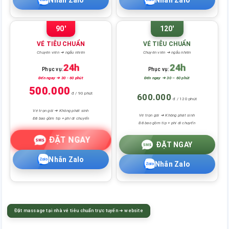
90'
120'
VÉ TIÊU CHUẨN
VÉ TIÊU CHUẨN
Chuyên viên ➜ ngẫu nhiên
Chuyên viên ➜ ngẫu nhiên
24h
24h
Phục vụ:
Phục vụ:
Đến ngay ➜ 30 - 60 phút
Đến ngay ➜ 30 – 60 phút
500.000
đ / 90 phút
600.000
đ / 120 phút
Vé trọn gói ➜ Không phát sinh
Vé trọn gói ➜ Không phát sinh
Đã bao gồm tip + phí di chuyển
Đã bao gồm tip + phí di chuyển
ĐẶT NGAY
ĐẶT NGAY
Nhắn Zalo
Nhắn Zalo
Đặt massage tại nhà vé tiêu chuẩn trực tuyến ➜ website