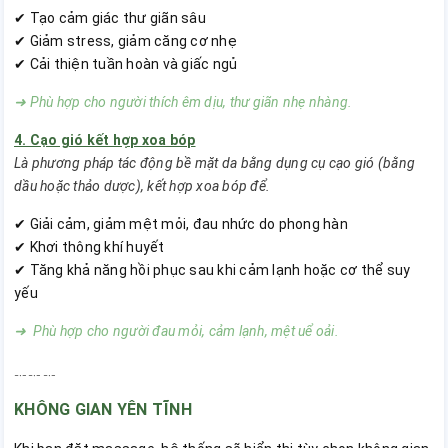
✔ Tạo cảm giác thư giãn sâu
✔ Giảm stress, giảm căng cơ nhẹ
✔ Cải thiện tuần hoàn và giấc ngủ
➜ Phù hợp cho người thích êm dịu, thư giãn nhẹ nhàng.
4. Cạo gió kết hợp xoa bóp
Là phương pháp tác động bề mặt da bằng dụng cụ cạo gió (bằng
dầu hoặc thảo dược), kết hợp xoa bóp để.
✔ Giải cảm, giảm mệt mỏi, đau nhức do phong hàn
✔ Khơi thông khí huyết
✔ Tăng khả năng hồi phục sau khi cảm lạnh hoặc cơ thể suy
yếu
➜ Phù hợp cho người đau mỏi, cảm lạnh, mệt uể oải.
﹎﹎﹎
KHÔNG GIAN YÊN TĨNH