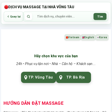
DỊCH VỤ MASSAGE TẠI NHÀ VŨNG TÀU
Tìm
Quay lại
Vietnam
English
Korea
Hãy chọn khu vực của bạn
24h • Phục vụ tận nơi • Nhà – Căn hộ – Khách sạn...
TP. Vũng Tàu
TP. Bà Rịa
HƯỚNG DẪN ĐẶT MASSAGE