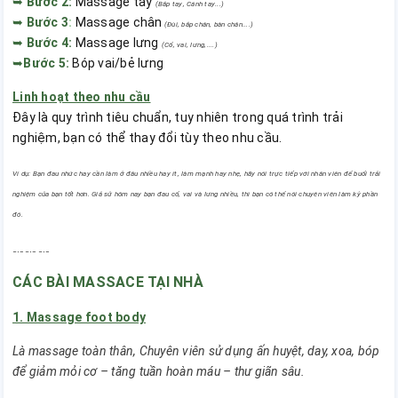
➥
Bước 2:
Massage tay
(Bắp tay, Cánh tay...)
➥
Bước 3
:
Massage chân
(Đùi, bắp chân, bàn chân....)
➥
Bước 4:
Massage lưng
(Cổ, vai, lưng,....)
➥
Bước 5:
Bóp vai/bẻ lưng
Linh hoạt theo nhu cầu
Đây là quy trình tiêu chuẩn, tuy nhiên trong quá trình trải
nghiệm, bạn có thể thay đổi tùy theo nhu cầu.
Ví dụ: Bạn đau nhức hay cần làm ở đâu nhiều hay ít, làm mạnh hay nhẹ, hãy nói trực tiếp với nhân viên để buổi trải
nghiệm của bạn tốt hơn. Giả sử hôm nay bạn đau cổ, vai và lưng nhiều, thì bạn có thể nói chuyên viên làm kỹ phần
đó.
﹎﹎﹎
CÁC BÀI MASSACE TẠI NHÀ
1. Massage foot body
Là massage toàn thân, Chuyên viên sử dụng ấn huyệt, day, xoa, bóp
để giảm mỏi cơ – tăng tuần hoàn máu – thư giãn sâu.