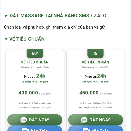
➤
ĐẶT MASSAGE TẠI NHÀ BẰNG SMS / ZALO
Chọn loại vé phù hợp, ghi thêm địa chỉ của bạn và gửi.
✦ VÉ TIÊU CHUẨN
60'
75'
VÉ TIÊU CHUẨN
VÉ TIÊU CHUẨN
Chuyên viên ➜ ngẫu nhiên
Chuyên viên ➜ ngẫu nhiên
24h
24h
Phục vụ:
Phục vụ:
Đến ngay ➜ 30 – 60 phút
Đến ngay ➜ 30 – 60 phút
400.000
450.000
đ / 60 phút
đ / 75 phút
Vé trọn gói ➜ Không phát sinh
Vé trọn gói ➜ Không phát sinh
Đã bao gồm tip + phí di chuyển
Đã bao gồm tip + phí di chuyển
ĐẶT NGAY
ĐẶT NGAY
Nhắn Zalo
Nhắn Zalo