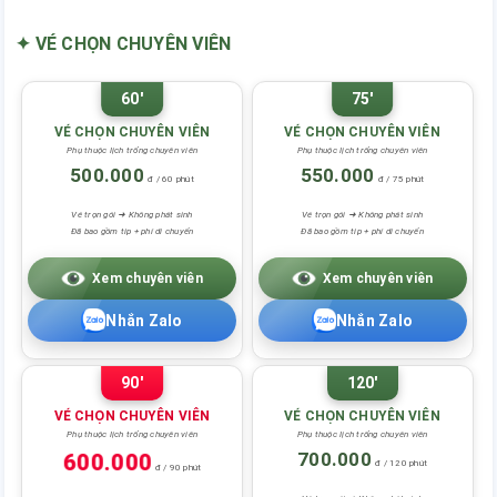
✦ VÉ CHỌN CHUYÊN VIÊN
60'
75'
VÉ CHỌN CHUYÊN VIÊN
VÉ CHỌN CHUYÊN VIÊN
Phụ thuộc lịch trống chuyên viên
Phụ thuộc lịch trống chuyên viên
500.000
550.000
đ / 60 phút
đ / 75 phút
Vé trọn gói ➜ Không phát sinh
Vé trọn gói ➜ Không phát sinh
Đã bao gồm tip + phí di chuyển
Đã bao gồm tip + phí di chuyển
Xem chuyên viên
Xem chuyên viên
Nhắn Zalo
Nhắn Zalo
90'
120'
VÉ CHỌN CHUYÊN VIÊN
VÉ CHỌN CHUYÊN VIÊN
Phụ thuộc lịch trống chuyên viên
Phụ thuộc lịch trống chuyên viên
700.000
600.000
đ / 120 phút
đ / 90 phút