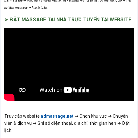
Đặt massage ➜ Tổng đài / chuyên viên liên hệ xác nhận ➜ Chuyên viên có mặt đúng giờ ➜ Trải
nghiệm massage ➜ Thanh toán.
➤
ĐẶT MASSAGE TẠI NHÀ TRỰC TUYẾN TẠI WEBSITE
Truy cập website
admassage.net
➜ Chọn khu vực ➜ Chuyên
viên & dịch vụ ➜ Ghi số điện thoại, địa chỉ, thời gian hẹn ➜ Đặt
lịch.