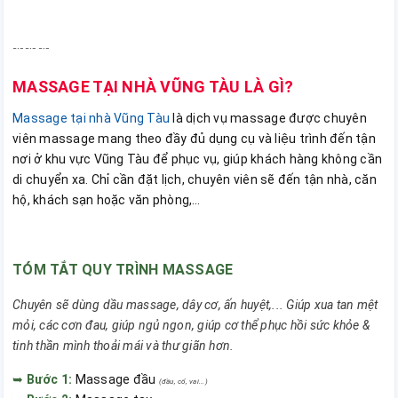
﹎﹎﹎
MASSAGE TẠI NHÀ VŨNG TÀU LÀ GÌ?
Massage tại nhà Vũng Tàu
là dịch vụ massage được chuyên
viên massage mang theo đầy đủ dụng cụ và liệu trình đến tận
nơi ở khu vực Vũng Tàu để phục vụ, giúp khách hàng không cần
di chuyển xa. Chỉ cần đặt lịch, chuyên viên sẽ đến tận nhà, căn
hộ, khách sạn hoặc văn phòng,…
TÓM TẮT QUY TRÌNH MASSAGE
Chuyên sẽ dùng dầu massage, dây cơ, ấn huyệt,... Giúp xua tan mệt
mỏi, các cơn đau, giúp ngủ ngon, giúp cơ thể phục hồi sức khỏe &
tinh thần mình thoải mái và thư giãn hơn.
➥
Bước 1:
Massage đầu
(đầu, cổ, vai...)