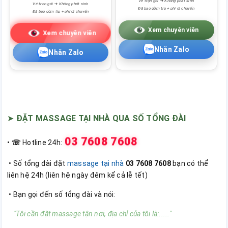
Vé trọn gói ➜ Không phát sinh
Vé trọn gói ➜ Không phát sinh
Đã bao gồm tip + phí di chuyển
Đã bao gồm tip + phí di chuyển
Xem chuyên viên
Xem chuyên viên
Nhắn Zalo
Nhắn Zalo
➤
ĐẶT MASSAGE TẠI NHÀ QUA SỐ TỔNG ĐÀI
03 7608 7608
•
☏
Hotline 24h:
• Số tổng đài đặt
massage tại nhà
03 7608 7608
bạn có thể
liên hệ 24h (liên hệ ngày đêm kể cả lễ tết)
• Bạn gọi đến số tổng đài và nói:
"Tôi cần đặt massage tận nơi, địa chỉ của tôi là:....."