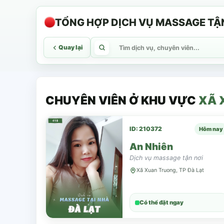
TỔNG HỢP DỊCH VỤ MASSAGE TẬN 
Quay lại
CHUYÊN VIÊN Ở KHU VỰC
XÃ 
ID: 210372
Hôm nay
An Nhiên
Dịch vụ massage tận nơi
Xã Xuan Truong, TP Đà Lạt
Có thể đặt ngay