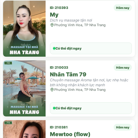
ID: 210393
Hôm nay
My
Dịch vụ massage tận nơi
Phường Vinh Hoa, TP Nha Trang
Có thể đặt ngay
ID: 210033
Hôm nay
Nhân Tâm 79
Chuyên massage Aroma tận nơi, lực nhẹ hoặc
bth không nhận khách lực mạnh
Phường Vinh Hoa, TP Nha Trang
Có thể đặt ngay
ID: 210381
Hôm nay
Mewtoo (flow)