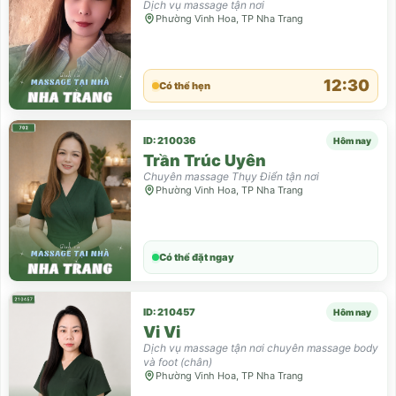
Dịch vụ massage tận nơi
Phường Vinh Hoa, TP Nha Trang
12:30
Có thể hẹn
ID: 210036
Hôm nay
Trần Trúc Uyên
Chuyên massage Thụy Điển tận nơi
Phường Vinh Hoa, TP Nha Trang
Có thể đặt ngay
ID: 210457
Hôm nay
Vi Vi
Dịch vụ massage tận nơi chuyên massage body
và foot (chân)
Phường Vinh Hoa, TP Nha Trang