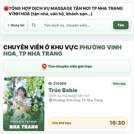
TỔNG HỢP DỊCH VỤ MASSAGE TẬN NƠI TP NHA TRANG
VĨNH HOÀ (tận nhà, căn hộ, khách sạn...)
Quay lại
Tìm
CHUYÊN VIÊN Ở KHU VỰC
PHƯỜNG VINH
HOA, TP NHA TRANG
Tìm chuyên viên gần bạn
ID: 210369
Hôm nay
Trúc Babie
Dịch vụ massage tận nơi
Phường Vinh Hoa, TP Nha Trang
16:30
Có thể hẹn